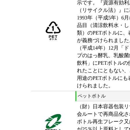
示です。『資源有効利
（リサイクル法）』に
1993年（平成5年）6
品目（清涼飲料水・し
類）のPETボトルに
が義務づけられました。
（平成14年）12月「
プのはっ酵乳、乳酸菌
飲料」にPETボトル
れたことにともない、
用途のPETボトルに
けられました。
ペットボトル
（財）日本容器包装リ
会ルートで再商品化さ
ボトル再生フレーク又
が25％以上原料とし